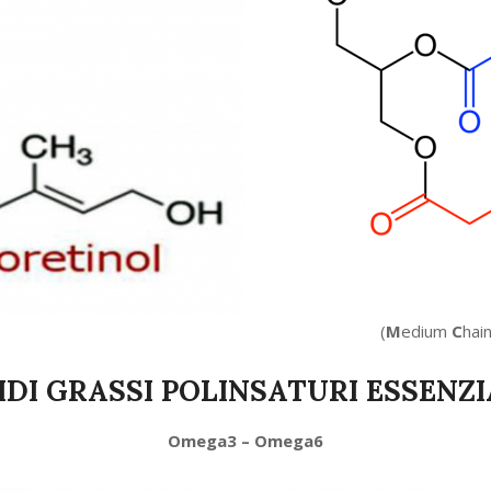
(
M
edium
C
hai
IDI GRASSI POLINSATURI ESSENZI
Omega3 – Omega6