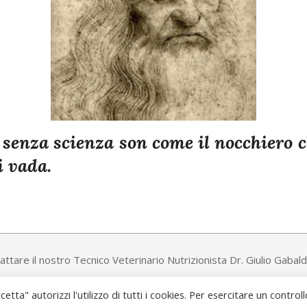
 senza scienza son come il nocchiero c
i vada.
ttare il nostro Tecnico Veterinario Nutrizionista Dr. Giulio Gabaldo
cetta" autorizzi l'utilizzo di tutti i cookies. Per esercitare un controll
TE.CO.S. S.R.L. - P.Iva 01850760230 - © 2026